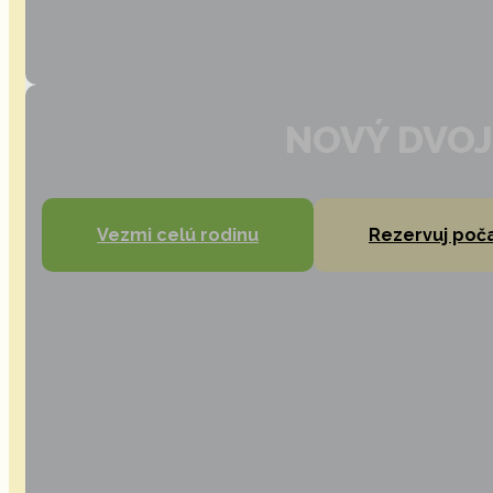
NOVÝ DVO
Treehouse VI. a VII. v
Vezmi celú rodinu
Rezervuj poč