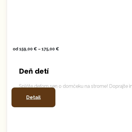
od
159,00
€
–
175,00
€
Deň detí
Splňte deťom sen o domčeku na strome! Doprajte i
Detail