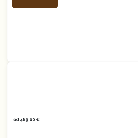
od
489,00
€