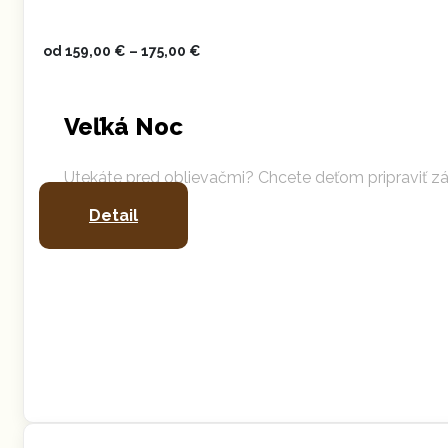
od
159,00
€
–
175,00
€
Veľká Noc
Utekáte pred oblievačmi? Chcete deťom pripraviť z
Detail