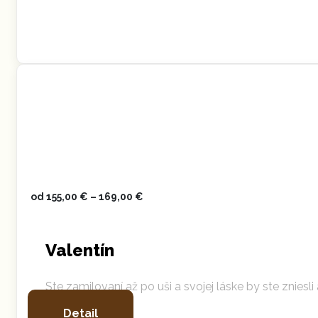
od
155,00
€
–
169,00
€
Valentín
Ste zamilovaní až po uši a svojej láske by ste zniesl
Detail