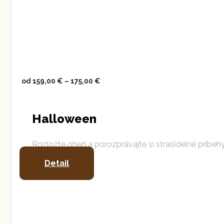
od
159,00
€
–
175,00
€
Halloween
Rozložte oheň a porozprávajte si strašidelné príbeh
Detail